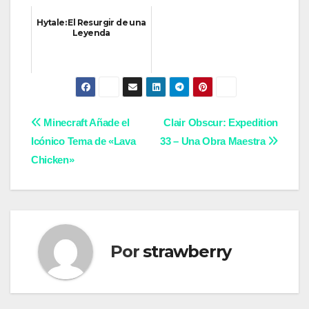
Hytale: El Resurgir de una
Leyenda
Navegación
Minecraft Añade el
Clair Obscur: Expedition
Icónico Tema de «Lava
33 – Una Obra Maestra
de
Chicken»
entradas
Por
strawberry