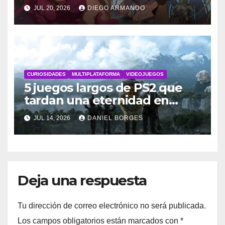
steampunk
JUL 20, 2026
DIEGO ARMANDO
CURIOSIDADES
MULTIPLATAFORMA
VIDEOJUEGOS
5 juegos largos de PS2 que
tardan una eternidad en
completarse
JUL 14, 2026
DANIEL BORGES
Deja una respuesta
Tu dirección de correo electrónico no será publicada.
Los campos obligatorios están marcados con
*