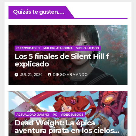
Quizás te gusten....
CURIOSIDADES
MULTIPLATAFORMA
VIDEOJUEGOS
Los 5 finales de Silent Hill f
explicado
JUL 21, 2026
DIEGO ARMANDO
ACTUALIDAD GAMING
PC
VIDEOJUEGOS
Dead Weight: La épica
aventura pirata en los cielos