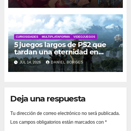
CURIOSIDADES
MULTIPLATAFORMA
VIDEOJUEGOS
5 juegos largos de PS2 que
tardan una eternidad en
completarse
JUL 14, 2026
DANIEL BORGES
Deja una respuesta
Tu dirección de correo electrónico no será publicada.
Los campos obligatorios están marcados con
*