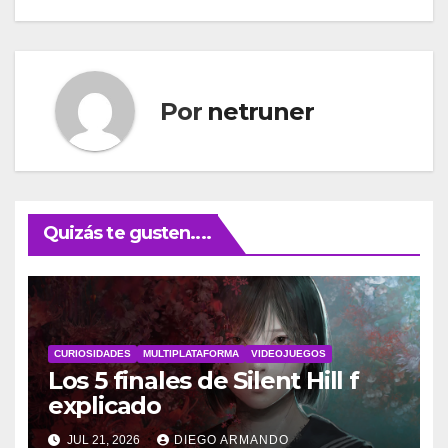
entradas
Por
netruner
Quizás te gusten....
CURIOSIDADES
MULTIPLATAFORMA
VIDEOJUEGOS
Los 5 finales de Silent Hill f
explicado
JUL 21, 2026
DIEGO ARMANDO