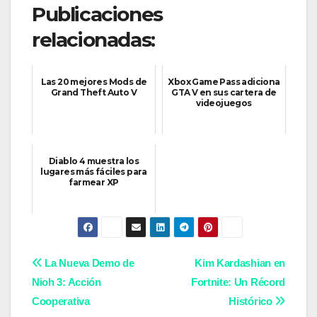
Publicaciones
relacionadas:
Las 20 mejores Mods de
Xbox Game Pass adiciona
Grand Theft Auto V
GTA V en sus cartera de
videojuegos
Diablo 4 muestra los
lugares más fáciles para
farmear XP
Navegación
La Nueva Demo de
Kim Kardashian en
Nioh 3: Acción
Fortnite: Un Récord
de
Cooperativa
Histórico