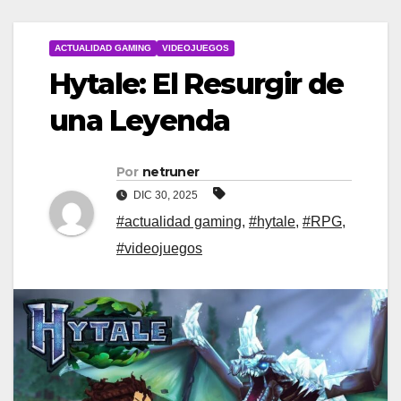
ACTUALIDAD GAMING
VIDEOJUEGOS
Hytale: El Resurgir de
una Leyenda
Por
netruner
DIC 30, 2025
#actualidad gaming
,
#hytale
,
#RPG
,
#videojuegos