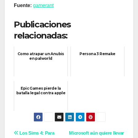
Fuente:
gamerant
Publicaciones
relacionadas:
Como atrapar un Anubis
Persona 3 Remake
en palworld
Epic Games pierde la
batalla legal contra apple
Navegación
Los Sims 4: Para
Microsoft aún quiere llevar