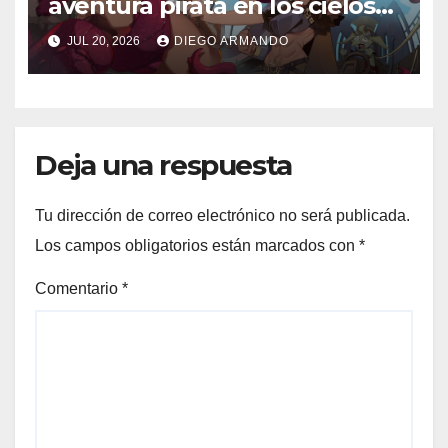
aventura pirata en los cielos
steampunk
JUL 20, 2026
DIEGO ARMANDO
Deja una respuesta
Tu dirección de correo electrónico no será publicada.
Los campos obligatorios están marcados con
*
Comentario
*