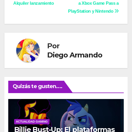
Alquiler lanzamiento
a Xbox Game Pass a
de
PlayStation y Nintendo
entradas
Por
Diego Armando
Quizás te gusten....
ACTUALIDAD GAMING
Billie Bust-Up: El plataformas