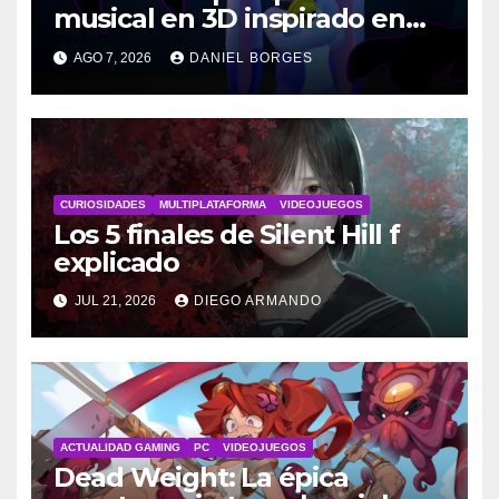
musical en 3D inspirado en
Disney
AGO 7, 2026
DANIEL BORGES
CURIOSIDADES
MULTIPLATAFORMA
VIDEOJUEGOS
Los 5 finales de Silent Hill f
explicado
JUL 21, 2026
DIEGO ARMANDO
ACTUALIDAD GAMING
PC
VIDEOJUEGOS
Dead Weight: La épica