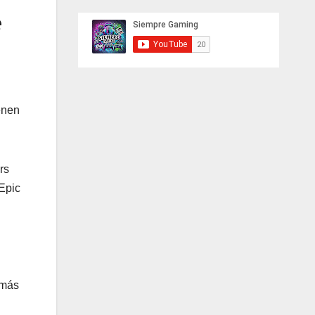
e
enen
rs
 Epic
 más