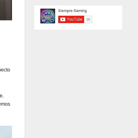
pecto
e.
demos