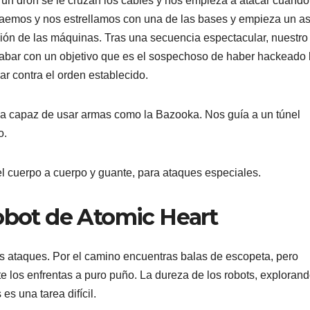
un dron se le cruzan los cables y nos empieza a atacar cuando
aemos y nos estrellamos con una de las bases y empieza un as
lión de las máquinas. Tras una secuencia espectacular, nuestro
cabar con un objetivo que es el sospechoso de haber hackeado 
r contra el orden establecido.
 capaz de usar armas como la Bazooka. Nos guía a un túnel
o.
l cuerpo a cuerpo y guante, para ataques especiales.
Robot de Atomic Heart
s ataques. Por el camino encuentras balas de escopeta, pero
e los enfrentas a puro puño. La dureza de los robots, explorand
s una tarea difícil.