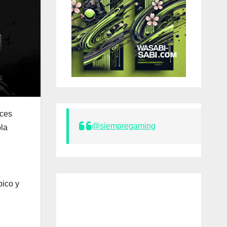
aces
@siempregaming
ola
pico y