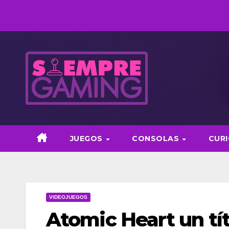
Saltar
al
contenido
JUEGOS
CONSOLAS
CUR
VIDEOJUEGOS
Atomic Heart un tí