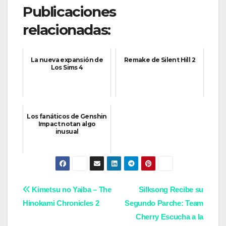
Publicaciones
relacionadas:
La nueva expansión de
Remake de Silent Hill 2
Los Sims 4
Los fanáticos de Genshin
Impact notan algo
inusual
Navegación
Kimetsu no Yaiba – The
Silksong Recibe su
Hinokami Chronicles 2
Segundo Parche: Team
de
Cherry Escucha a la