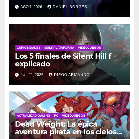
Disney
AGO 7, 2026
DANIEL BORGES
CURIOSIDADES
MULTIPLATAFORMA
VIDEOJUEGOS
Los 5 finales de Silent Hill f
explicado
JUL 21, 2026
DIEGO ARMANDO
ACTUALIDAD GAMING
PC
VIDEOJUEGOS
Dead Weight: La épica
aventura pirata en los cielos