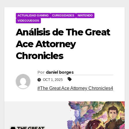
ACTUALIDAD GAMING
CURIOSIDADES
NINTENDO
VIDEOJUEGOS
Análisis de The Great
Ace Attorney
Chronicles
Por
daniel borges
OCT 1, 2025
#The Great Ace Attorney Chronicles4