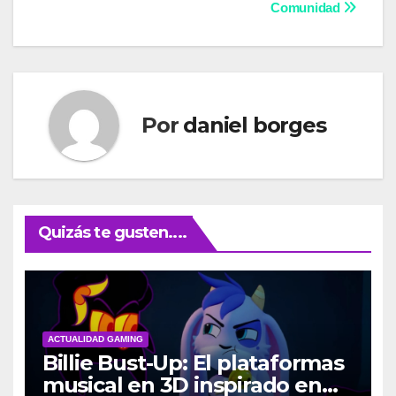
entradas
Comunidad
Por
daniel borges
Quizás te gusten....
ACTUALIDAD GAMING
Billie Bust-Up: El plataformas
musical en 3D inspirado en