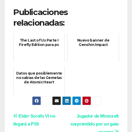
Publicaciones
relacionadas:
The Last of Us Parte I
Nuevo banner de
Firefly Edition para pc
Genshin Impact
Datos que posiblemente
no sabias de las Gemelas
de Atomic Heart
Navegación
Elder Scrolls VI no
Jugador de Minecraft
llegará a PS5
sorprendido por un gato
de
enorme