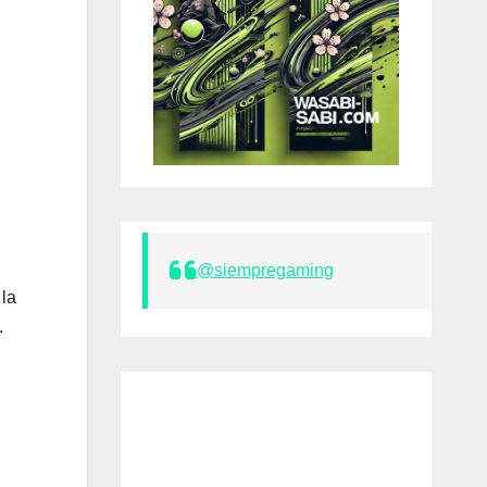
@siempregaming
la
.