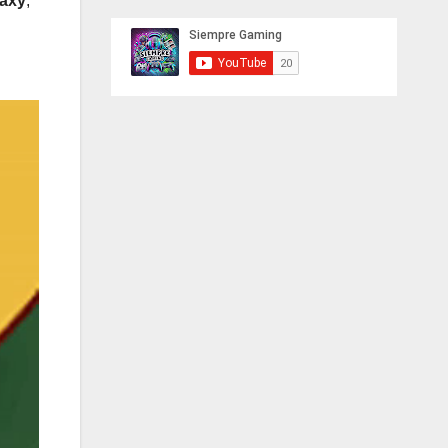
laxy
,