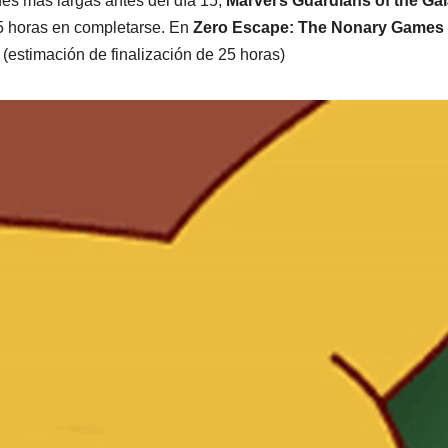
ones más largas antes del día 15,
Marvel’s Guardians of the Ga
25 horas en completarse. En
Zero Escape: The Nonary Games
(estimación de finalización de 25 horas)