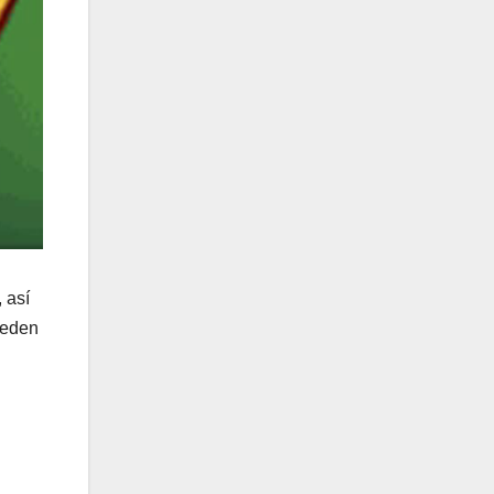
 así
eden