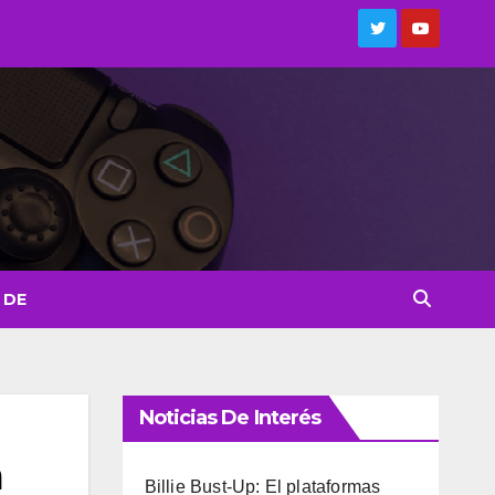
 DE
Noticias De Interés
a
Billie Bust-Up: El plataformas