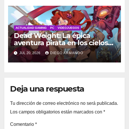
ACTUALIDAD GAMING
PC
VIDEOJUEGOS
Dead Weight: La épica
aventura pirata en los cielos
steampunk
JUL 20, 2026
DIEGO ARMANDO
Deja una respuesta
Tu dirección de correo electrónico no será publicada.
Los campos obligatorios están marcados con
*
Comentario
*