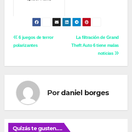
Navegación
6 juegos de terror
La filtración de Grand
polarizantes
Theft Auto 6 tiene malas
de
noticias
entradas
Por
daniel borges
Quizás te gusten....