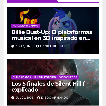
ACTUALIDAD GAMING
Billie Bust-Up: El plataformas
musical en 3D inspirado en
Disney
AGO 7, 2026
DANIEL BORGES
CURIOSIDADES
MULTIPLATAFORMA
VIDEOJUEGOS
Los 5 finales de Silent Hill f
explicado
JUL 21, 2026
DIEGO ARMANDO